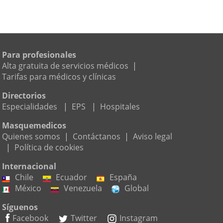
Para profesionales
Alta gratuita de servicios médicos
|
Tarifas para médicos y clínicas
Directorios
Especialidades
|
EPS
|
Hospitales
Masquemedicos
Quienes somos
|
Contáctanos
|
Aviso legal
|
Política de cookies
Internacional
Chile
Ecuador
España
México
Venezuela
Global
Síguenos
Facebook
Twitter
Instagram