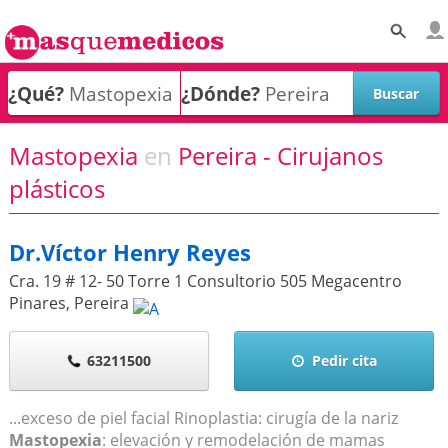
¿Qué?
¿Dónde?
Mastopexia
en
Pereira - Cirujanos
plásticos
Dr.Víctor Henry Reyes
Cra. 19 # 12- 50 Torre 1 Consultorio 505 Megacentro
Pinares
,
Pereira
63211500
Pedir cita
...exceso de piel facial Rinoplastia: cirugía de la nariz
Mastopexia
: elevación y remodelación de mamas