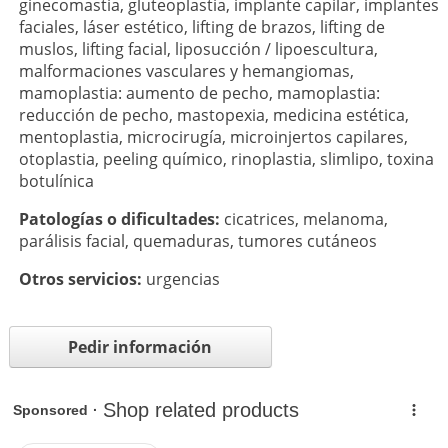
ginecomastia
,
gluteoplastia
,
implante capilar
,
implantes
faciales
,
láser estético
,
lifting de brazos
,
lifting de
muslos
,
lifting facial
,
liposucción / lipoescultura
,
malformaciones vasculares y hemangiomas
,
mamoplastia: aumento de pecho
,
mamoplastia:
reducción de pecho
,
mastopexia
,
medicina estética
,
mentoplastia
,
microcirugía
,
microinjertos capilares
,
otoplastia
,
peeling químico
,
rinoplastia
,
slimlipo
,
toxina
botulínica
Patologí­as o dificultades:
cicatrices
,
melanoma
,
parálisis facial
,
quemaduras
,
tumores cutáneos
Otros servicios:
urgencias
Pedir información