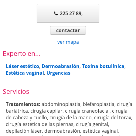
225 27 89,
contactar
ver mapa
Experto en...
Láser estético
,
Dermoabrasión
,
Toxina botulínica
,
Estética vaginal
,
Urgencias
Servicios
Tratamientos:
abdominoplastia
,
blefaroplastia
,
cirugía
bariátrica
,
cirugía capilar
,
cirugía craneofacial
,
cirugía
de cabeza y cuello
,
cirugía de la mano
,
cirugía del torax
,
cirugía estética de las piernas
,
cirugía genital
,
depilación láser
,
dermoabrasión
,
estética vaginal
,