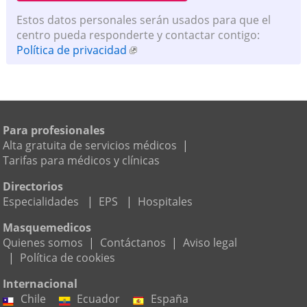
Estos datos personales serán usados para que el
centro pueda responderte y contactar contigo:
Política de privacidad
Para profesionales
Alta gratuita de servicios médicos
|
Tarifas para médicos y clínicas
Directorios
Especialidades
|
EPS
|
Hospitales
Masquemedicos
Quienes somos
|
Contáctanos
|
Aviso legal
|
Política de cookies
Internacional
Chile
Ecuador
España