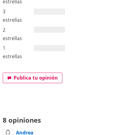
estrellas
3
estrellas
2
estrellas
1
estrellas
Publica tu opinión
8 opiniones
Andrea