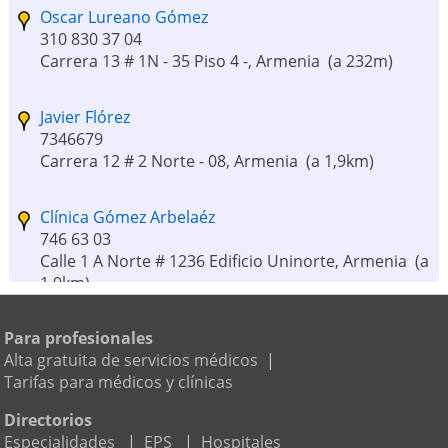
Oscar Lureano Gómez
310 830 37 04
Carrera 13 # 1N - 35 Piso 4 -, Armenia
(a 232m)
Javier Flórez
7346679
Carrera 12 # 2 Norte - 08, Armenia
(a 1,9km)
Clínica Gómez Arbelaéz
746 63 03
Calle 1 A Norte # 1236 Edificio Uninorte, Armenia
(a
1,9km)
Clínica La Provence
Para profesionales
6 7465130
Alta gratuita de servicios médicos
|
Carrera 14 A 10 A Norte 36, Armenia
(a 1,9km)
Tarifas para médicos y clínicas
Directorios
Mediservicios S.a. Clinica Del Parque
Especialidades
|
EPS
|
Hospitales
7464920