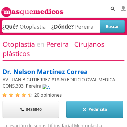
¿Qué?
¿Dónde?
Otoplastia
en
Pereira - Cirujanos
plásticos
Dr. Nelson Martínez Correa
AV. JUAN B GUTIERREZ #18-60 EDIFICIO OVAL MEDICA
CONS.303
,
Pereira
20 opiniones
3486840
Pedir cita
...elevación de senos Lifting facial Mentoplastia