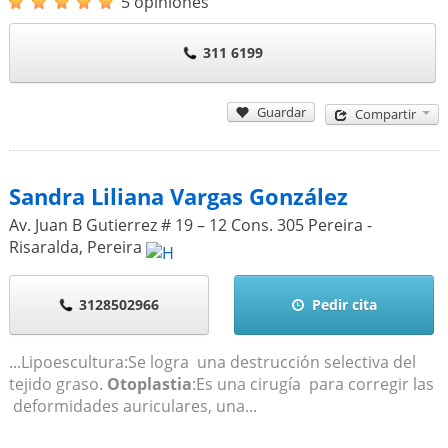
5 opiniones
311 6199
Guardar
Compartir
Sandra Liliana Vargas González
Av. Juan B Gutierrez # 19 – 12 Cons. 305 Pereira -
Risaralda
,
Pereira
3128502966
Pedir cita
...Lipoescultura:Se logra una destrucción selectiva del
tejido graso.
Otoplastia
:Es una cirugía para corregir las
deformidades auriculares, una...