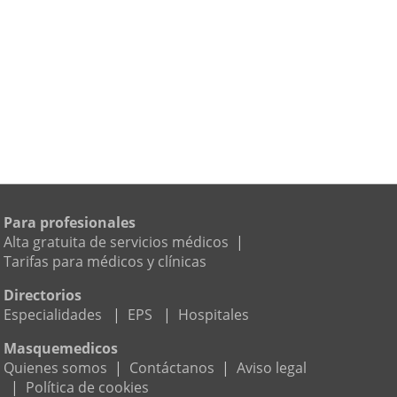
Para profesionales
Alta gratuita de servicios médicos
|
Tarifas para médicos y clínicas
Directorios
Especialidades
|
EPS
|
Hospitales
Masquemedicos
Quienes somos
|
Contáctanos
|
Aviso legal
|
Política de cookies