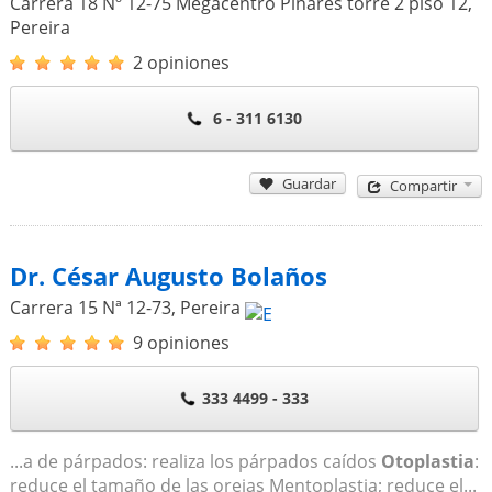
Carrera 18 Nº 12-75 Megacentro Pinares torre 2 piso 12
,
Pereira
2 opiniones
6 - 311 6130
Guardar
Compartir
Dr. César Augusto Bolaños
Carrera 15 Nª 12-73
,
Pereira
9 opiniones
333 4499 - 333
...a de párpados: realiza los párpados caídos
Otoplastia
:
reduce el tamaño de las orejas Mentoplastia; reduce el...