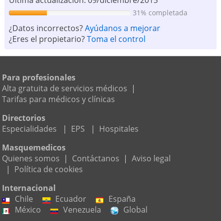
Ultima actualización: 09/diciembre/2015
31% completada
¿Datos incorrectos?
Ayúdanos a mejorar
¿Eres el propietario?
Toma el control
Para profesionales
Alta gratuita de servicios médicos
|
Tarifas para médicos y clínicas
Directorios
Especialidades
|
EPS
|
Hospitales
Masquemedicos
Quienes somos
|
Contáctanos
|
Aviso legal
|
Política de cookies
Internacional
Chile
Ecuador
España
México
Venezuela
Global