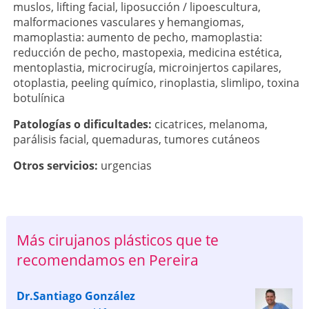
muslos
,
lifting facial
,
liposucción / lipoescultura
,
malformaciones vasculares y hemangiomas
,
mamoplastia: aumento de pecho
,
mamoplastia:
reducción de pecho
,
mastopexia
,
medicina estética
,
mentoplastia
,
microcirugía
,
microinjertos capilares
,
otoplastia
,
peeling químico
,
rinoplastia
,
slimlipo
,
toxina
botulínica
Patologí­as o dificultades:
cicatrices
,
melanoma
,
parálisis facial
,
quemaduras
,
tumores cutáneos
Otros servicios:
urgencias
Más cirujanos plásticos que te
recomendamos en Pereira
Dr.Santiago González