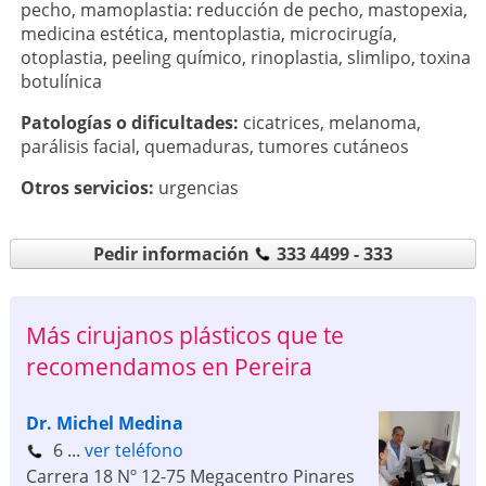
pecho
,
mamoplastia: reducción de pecho
,
mastopexia
,
medicina estética
,
mentoplastia
,
microcirugía
,
otoplastia
,
peeling químico
,
rinoplastia
,
slimlipo
,
toxina
botulínica
Patologí­as o dificultades:
cicatrices
,
melanoma
,
parálisis facial
,
quemaduras
,
tumores cutáneos
Otros servicios:
urgencias
Pedir información
333 4499 - 333
Más cirujanos plásticos que te
recomendamos en Pereira
Dr. Michel Medina
6 ...
ver teléfono
Carrera 18 Nº 12-75 Megacentro Pinares