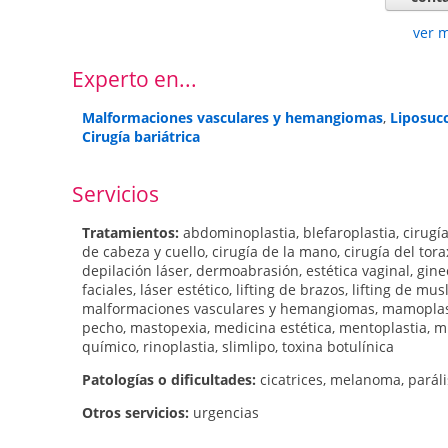
ver 
Experto en...
Malformaciones vasculares y hemangiomas
,
Liposucc
Cirugía bariátrica
Servicios
Tratamientos:
abdominoplastia
,
blefaroplastia
,
cirugía
de cabeza y cuello
,
cirugía de la mano
,
cirugía del tora
depilación láser
,
dermoabrasión
,
estética vaginal
,
gine
faciales
,
láser estético
,
lifting de brazos
,
lifting de mus
malformaciones vasculares y hemangiomas
,
mamoplas
pecho
,
mastopexia
,
medicina estética
,
mentoplastia
,
mi
químico
,
rinoplastia
,
slimlipo
,
toxina botulínica
Patologí­as o dificultades:
cicatrices
,
melanoma
,
paráli
Otros servicios:
urgencias