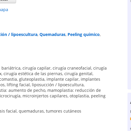
mapa
ión / lipoescultura
,
Quemaduras
,
Peeling químico
,
 bariátrica
,
cirugía capilar
,
cirugía craneofacial
,
cirugía
x
,
cirugía estética de las piernas
,
cirugía genital
,
comastia
,
gluteoplastia
,
implante capilar
,
implantes
los
,
lifting facial
,
liposucción / lipoescultura
,
tia: aumento de pecho
,
mamoplastia: reducción de
crocirugía
,
microinjertos capilares
,
otoplastia
,
peeling
sis facial
,
quemaduras
,
tumores cutáneos