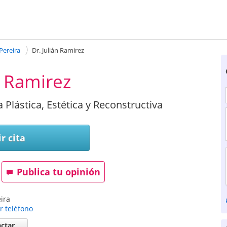
Pereira
Dr. Julián Ramirez
n Ramirez
a Plástica, Estética y Reconstructiva
r cita
Publica tu opinión
ira
r teléfono
ctar