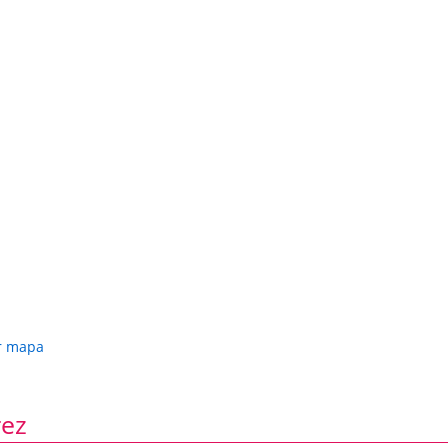
r mapa
rez