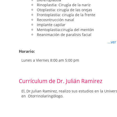
Rinoplastia: Cirugía de la nariz
Otoplastia: cirugía de las orejas
Frontoplastia: cirugía de la frente
Recosntrucción nasal
Implante capilar
Mentoplastia:cirugía del mentón
Reanimación de paralisis facial
Cirugía ORL
...ve
Rellenos Faciales
Láser
Horario:
Botox
Lunes a Viernes 8:00 am 5:00 pm
Currículum de Dr. Julián Ramirez
El, Dr.Julian Ramirez, realizo sus estudios en la Univ
en Otorrinolaringólogo.