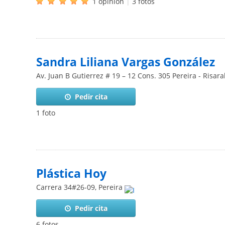
1 opinión
|
3 fotos
Sandra Liliana Vargas González
Av. Juan B Gutierrez # 19 – 12 Cons. 305 Pereira - Risara
Pedir cita
1 foto
Plástica Hoy
Carrera 34#26-09
,
Pereira
Pedir cita
6 fotos