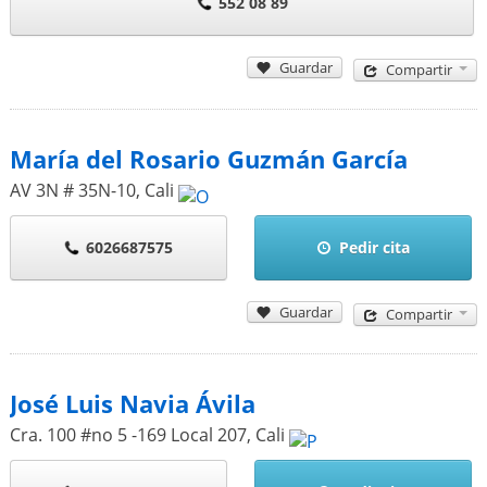
552 08 89
Guardar
Compartir
María del Rosario Guzmán García
AV 3N # 35N-10
,
Cali
6026687575
Pedir cita
Guardar
Compartir
José Luis Navia Ávila
Cra. 100 #no 5 -169 Local 207
,
Cali