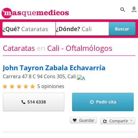
¿Qué?
¿Dónde?
Cataratas
en
Cali - Oftalmólogos
John Tayron Zabala Echavarría
Carrera 47 8 C 94 Cons 305
,
Cali
5 opiniones
514 6338
Pedir cita
Guardar
Compartir