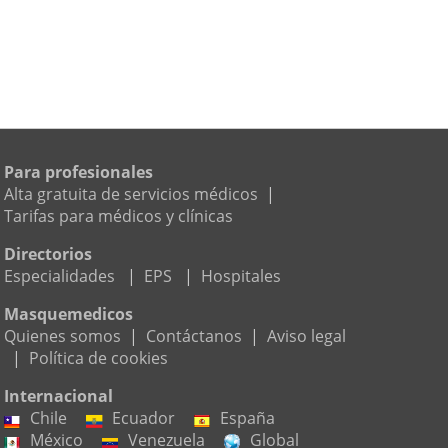
Para profesionales
Alta gratuita de servicios médicos
|
Tarifas para médicos y clínicas
Directorios
Especialidades
|
EPS
|
Hospitales
Masquemedicos
Quienes somos
|
Contáctanos
|
Aviso legal
|
Política de cookies
Internacional
Chile
Ecuador
España
México
Venezuela
Global