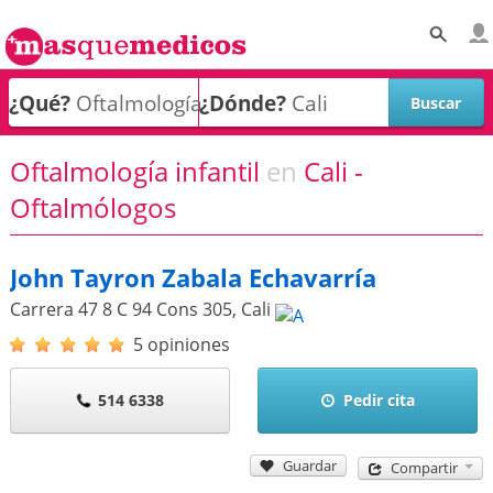
¿Qué?
¿Dónde?
Oftalmología infantil
en
Cali -
Oftalmólogos
John Tayron Zabala Echavarría
Carrera 47 8 C 94 Cons 305
,
Cali
5 opiniones
514 6338
Pedir cita
Guardar
Compartir