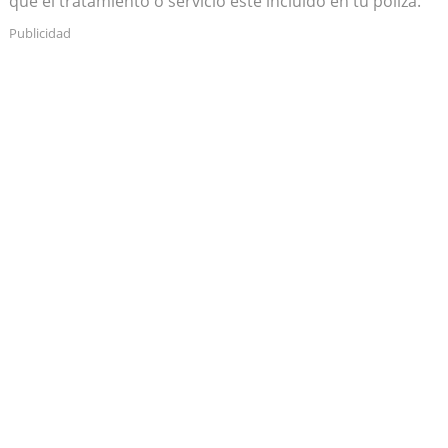
que el tratamiento o servicio esté incluido en tu póliza.
Publicidad