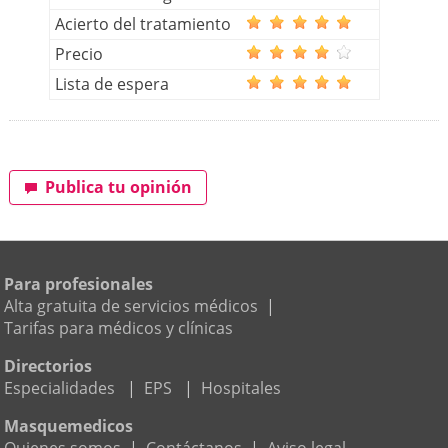
Acierto del tratamiento
Precio
Lista de espera
Publica tu opinión
Para profesionales
Alta gratuita de servicios médicos
|
Tarifas para médicos y clínicas
Directorios
Especialidades
|
EPS
|
Hospitales
Masquemedicos
Quienes somos
|
Contáctanos
|
Aviso legal