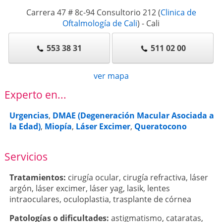
Carrera 47 # 8c-94 Consultorio 212
(
Clinica de
Oftalmología de Cali
)
-
Cali
553 38 31
511 02 00
ver mapa
Experto en...
Urgencias
,
DMAE (Degeneración Macular Asociada a
la Edad)
,
Miopía
,
Láser Excimer
,
Queratocono
Servicios
Tratamientos:
cirugía ocular
,
cirugía refractiva
,
láser
argón
,
láser excimer
,
láser yag
,
lasik
,
lentes
intraoculares
,
oculoplastia
,
trasplante de córnea
Patologí­as o dificultades:
astigmatismo
,
cataratas
,