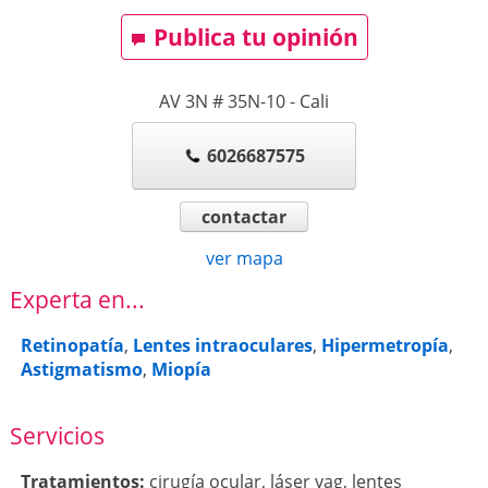
Publica tu opinión
AV 3N # 35N-10
-
Cali
6026687575
contactar
ver mapa
Experta en...
Retinopatía
,
Lentes intraoculares
,
Hipermetropía
,
Astigmatismo
,
Miopía
Servicios
Tratamientos:
cirugía ocular
,
láser yag
,
lentes