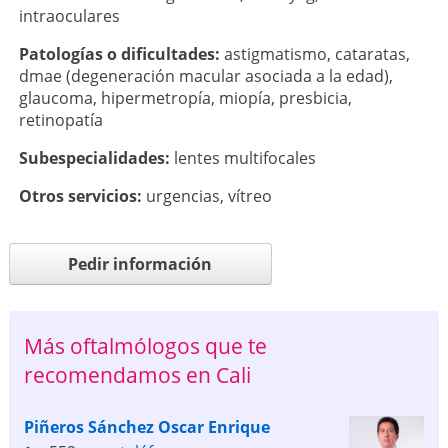
intraoculares
Patologí­as o dificultades:
astigmatismo
,
cataratas
,
dmae (degeneración macular asociada a la edad)
,
glaucoma
,
hipermetropía
,
miopía
,
presbicia
,
retinopatía
Subespecialidades:
lentes multifocales
Otros servicios:
urgencias
,
vítreo
Pedir información
Más oftalmólogos que te
recomendamos en Cali
Piñeros Sánchez Oscar Enrique