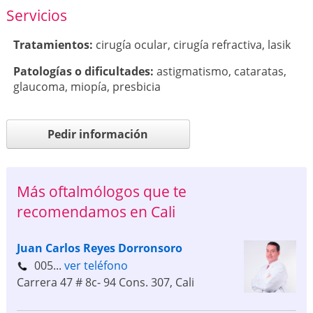
Servicios
Tratamientos:
cirugía ocular
,
cirugía refractiva
,
lasik
Patologí­as o dificultades:
astigmatismo
,
cataratas
,
glaucoma
,
miopía
,
presbicia
Pedir información
Más oftalmólogos que te
recomendamos en Cali
Juan Carlos Reyes Dorronsoro
005...
ver teléfono
Carrera 47 # 8c- 94 Cons. 307
,
Cali