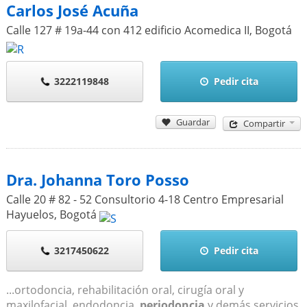
Carlos José Acuña
Calle 127 # 19a-44 con 412 edificio Acomedica II
,
Bogotá
3222119848
Pedir cita
Guardar
Compartir
Dra. Johanna Toro Posso
Calle 20 # 82 - 52 Consultorio 4-18 Centro Empresarial
Hayuelos
,
Bogotá
3217450622
Pedir cita
...ortodoncia, rehabilitación oral, cirugía oral y
maxilofacial, endodoncia,
periodoncia
y demás servicios