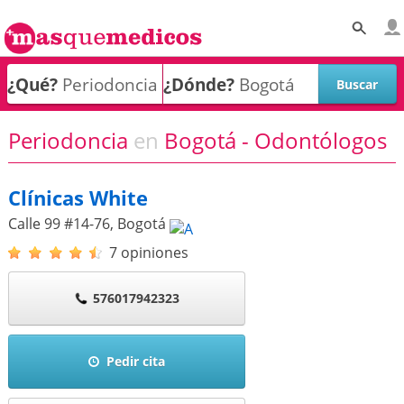
¿Qué?
¿Dónde?
Periodoncia
en
Bogotá - Odontólogos
Clínicas White
Calle 99 #14-76
,
Bogotá
7 opiniones
576017942323
Pedir cita