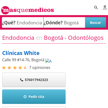
¿Qué?
¿Dónde?
Endodoncia
en
Bogotá - Odontólogos
Clínicas White
Calle 99 #14-76
,
Bogotá
7 opiniones
576017942323
Pedir cita