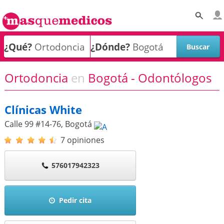
¿Qué?
¿Dónde?
Ortodoncia
en
Bogotá - Odontólogos
Clínicas White
Calle 99 #14-76
,
Bogotá
7 opiniones
576017942323
Pedir cita