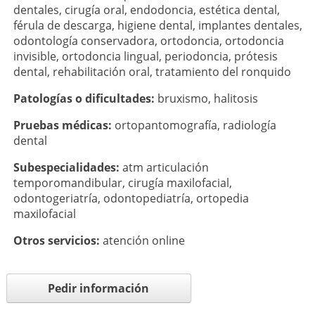
dentales
,
cirugía oral
,
endodoncia
,
estética dental
,
férula de descarga
,
higiene dental
,
implantes dentales
,
odontología conservadora
,
ortodoncia
,
ortodoncia
invisible
,
ortodoncia lingual
,
periodoncia
,
prótesis
dental
,
rehabilitación oral
,
tratamiento del ronquido
Patologí­as o dificultades:
bruxismo
,
halitosis
Pruebas médicas:
ortopantomografía
,
radiología
dental
Subespecialidades:
atm articulación
temporomandibular
,
cirugía maxilofacial
,
odontogeriatría
,
odontopediatría
,
ortopedia
maxilofacial
Otros servicios:
atención online
Pedir información