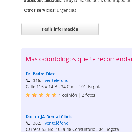
Subespecialidades:
cirugía maxilofacial
,
odontopediatr
Otros servicios:
urgencias
Pedir información
Más odontólogos que te recomenda
Dr. Pedro Díaz
316...
ver teléfono
Calle 116 # 14 B - 34 Cons. 101
,
Bogotá
1 opinión
|
2 fotos
Doctor JA Dental Clinic
302...
ver teléfono
Carrera 53 No. 102a-48 Consultorio 504
,
Bogotá