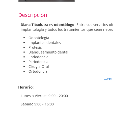
Descripción
Diana Tibaduiza
es
odontólogo
. Entre sus servicios o
implantología y todos los tratamientos que sean necesa
Odontología
Implantes dentales
Prótesis
Blanqueamiento dental
Endodoncia
Periodoncia
Cirugía Oral
Ortodoncia
Halitosis
...ve
Diseño de sonrisa
Cirugía maxilofacial
Horario:
Brackets
Cirugía Plástica
Lunes a Viernes 9:00 - 20:00
Bichectomía
Sabado 9:00 - 16:00