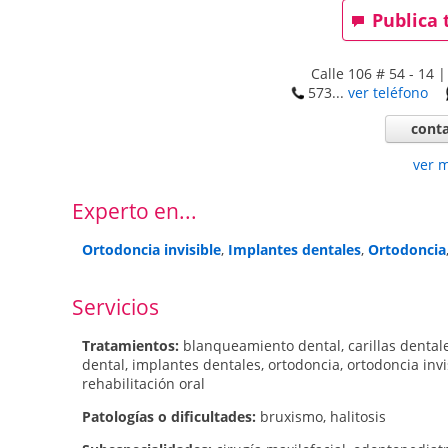
Publica 
Calle 106 # 54 - 14 |
573...
ver teléfono
conta
ver 
Experto en...
Ortodoncia invisible
,
Implantes dentales
,
Ortodoncia
Servicios
Tratamientos:
blanqueamiento dental
,
carillas dental
dental
,
implantes dentales
,
ortodoncia
,
ortodoncia invi
rehabilitación oral
Patologí­as o dificultades:
bruxismo
,
halitosis