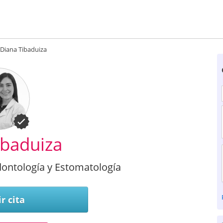
Diana Tibaduiza
ibaduiza
ontología y Estomatología
r cita