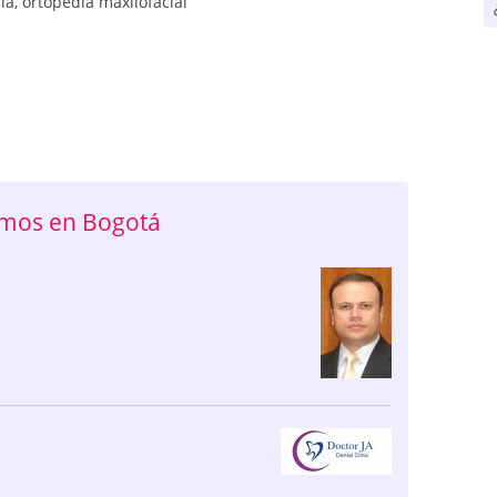
ía
,
ortopedia maxilofacial
mos en Bogotá