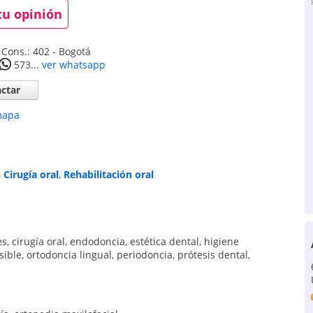
tu opinión
 Cons.: 402
-
Bogotá
573...
ver whatsapp
ctar
mapa
,
Cirugía oral
,
Rehabilitación oral
es
,
cirugía oral
,
endodoncia
,
estética dental
,
higiene
sible
,
ortodoncia lingual
,
periodoncia
,
prótesis dental
,