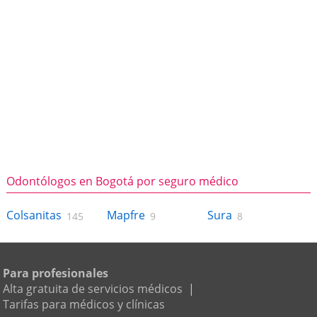
Odontólogos en Bogotá por seguro médico
Colsanitas
Mapfre
Sura
145
9
8
Para profesionales
Alta gratuita de servicios médicos
|
Tarifas para médicos y clínicas