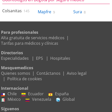
Colsanitas
145
Mapfre
Sura
9
8
Para profesionales
Alta gratuita de servicios médicos
|
Tarifas para médicos y clínicas
Directorios
Especialidades
|
EPS
|
Hospitales
Masquemedicos
Quienes somos
|
Contáctanos
|
Aviso legal
|
Política de cookies
Internacional
Chile
Ecuador
España
México
Venezuela
Global
Síguenos