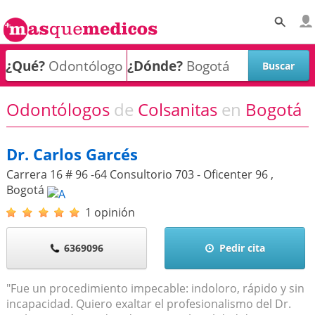
¿Qué?
¿Dónde?
Odontólogos
de
Colsanitas
en
Bogotá
Dr. Carlos Garcés
Carrera 16 # 96 -64 Consultorio 703 - Oficenter 96
,
Bogotá
1 opinión
6369096
Pedir cita
"Fue un procedimiento impecable: indoloro, rápido y sin
incapacidad. Quiero exaltar el profesionalismo del Dr.