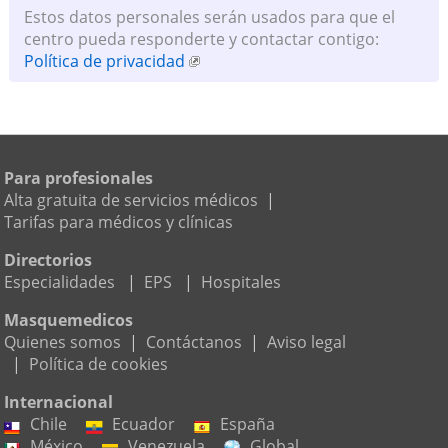
Estos datos personales serán usados para que el
centro pueda responderte y contactar contigo:
Política de privacidad
Para profesionales
Alta gratuita de servicios médicos
|
Tarifas para médicos y clínicas
Directorios
Especialidades
|
EPS
|
Hospitales
Masquemedicos
Quienes somos
|
Contáctanos
|
Aviso legal
|
Política de cookies
Internacional
Chile
Ecuador
España
México
Venezuela
Global