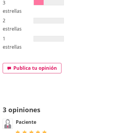
3
estrellas
2
estrellas
1
estrellas
Publica tu opinión
3 opiniones
Paciente