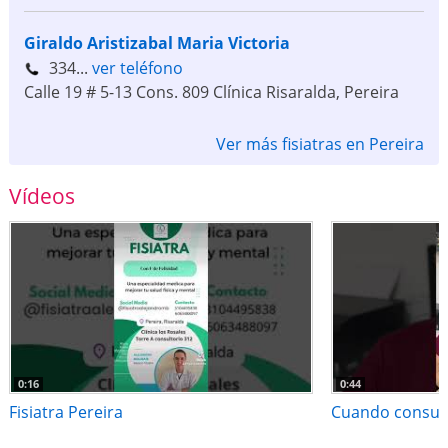
Giraldo Aristizabal Maria Victoria
334...
ver teléfono
Calle 19 # 5-13 Cons. 809 Clínica Risaralda
,
Pereira
Ver más fisiatras en Pereira
Vídeos
0:16
0:44
Fisiatra Pereira
Cuando consulta