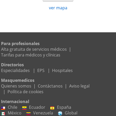
ver mapa
Para profesionales
Alta gratuita de servicios médicos
|
Tarifas para médicos y clínicas
Directorios
Especialidades
|
EPS
|
Hospitales
Masquemedicos
Quienes somos
|
Contáctanos
|
Aviso legal
|
Política de cookies
Internacional
Chile
Ecuador
España
México
Venezuela
Global