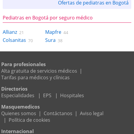
Ofertas de pediatras en Bogotá
Pediatras en Bogotá por seguro médico
Allianz
Mapfre
21
44
Colsanitas
Sura
70
38
Para profesionales
Alta gratuita de servicios médicos
|
Tarifas para médicos y clínicas
Directorios
Especialidades
|
EPS
|
Hospitales
Masquemedicos
Quienes somos
|
Contáctanos
|
Aviso legal
|
Política de cookies
Internacional