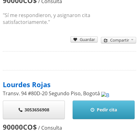
90000CO$
/ Consulta
"Sí me respondieron, y asignaron cita
satisfactoriamente."
Guardar
Compartir
Lourdes Rojas
Transv. 94 #80D-20 Segundo Piso
,
Bogotá
3053656908
Pedir cita
90000CO$
/ Consulta