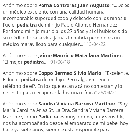
Anónimo sobre
Perna Contreras Juan Augusto
: "...Dc es
un médico excelente con una calidad humana
incomparable superdedicado y delicado con los niños!!!
Fue el
pediatra
de mi hijo Pablo Alfonso Hernández
Perdomo mi hijo murió a los 27 años y si el hubiese sido
su médico toda la vida jamás lo habría perdido es un
médico maravilloso para cualquier..."
13/04/22
Anónimo sobre
Jaime Mauricio Matallana Martinez
:
"El mejor
pediatra
..."
01/06/18
Anónimo sobre
Coppo Bermeo Silvio Mario
: "Excelente.
El fue el
pediatra
de mi hijo. Pero alguien tiene el
teléfono de el?. En los que están acá no contestan y lo
necesito para recuperar la historia clínica"
26/04/21
Anónimo sobre
Sandra Viviana Barrera Martínez
: "Soy
María Carolina Arias St. La Dra. Sandra Viviana Barrera
Martínez, como
Pediatra
es muy idónea, muy sensible,
nos ha acompañado desde el embarazo de mi bebe, hoy
hace ya siete años, siempre esta disponible para