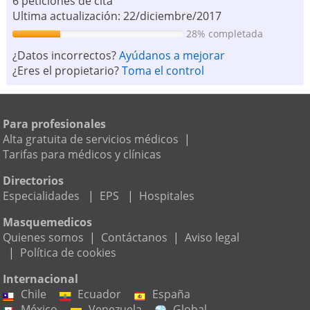
6 peticiones de cita
Ultima actualización: 22/diciembre/2017
28% completada
¿Datos incorrectos?
Ayúdanos a mejorar
¿Eres el propietario?
Toma el control
Para profesionales
Alta gratuita de servicios médicos
|
Tarifas para médicos y clínicas
Directorios
Especialidades
|
EPS
|
Hospitales
Masquemedicos
Quienes somos
|
Contáctanos
|
Aviso legal
|
Política de cookies
Internacional
Chile
Ecuador
España
México
Venezuela
Global