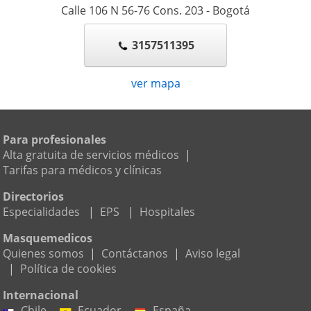
Calle 106 N 56-76 Cons. 203
-
Bogotá
3157511395
ver mapa
Para profesionales
Alta gratuita de servicios médicos
|
Tarifas para médicos y clínicas
Directorios
Especialidades
|
EPS
|
Hospitales
Masquemedicos
Quienes somos
|
Contáctanos
|
Aviso legal
|
Política de cookies
Internacional
Chile
Ecuador
España