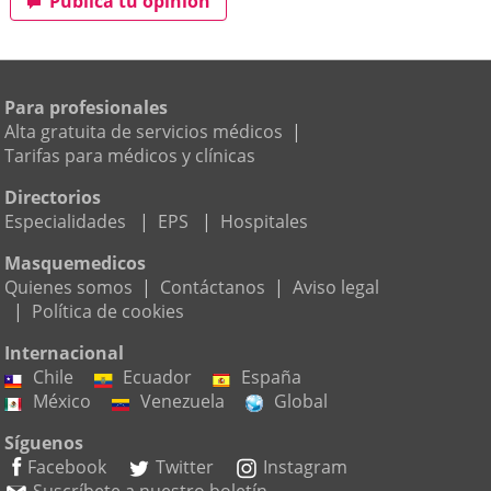
Publica tu opinión
Para profesionales
Alta gratuita de servicios médicos
|
Tarifas para médicos y clínicas
Directorios
Especialidades
|
EPS
|
Hospitales
Masquemedicos
Quienes somos
|
Contáctanos
|
Aviso legal
|
Política de cookies
Internacional
Chile
Ecuador
España
México
Venezuela
Global
Síguenos
Facebook
Twitter
Instagram
Suscríbete a nuestro boletín