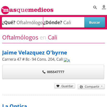
¿Qué?
¿Dónde?
Oftalmólogos
en
Cali
Jaime Velazquez O'byrne
Carrera 47 # 8c- 94 Cons. 204
,
Cali
005547777
Guardar
Compartir
La Optica