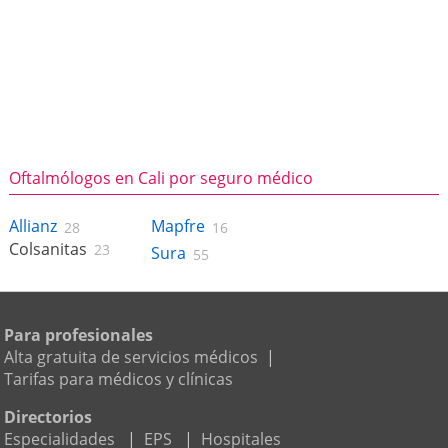
Oftalmólogos en Cali por seguro médico
Allianz
Mapfre
28
16
Colsanitas
23
Sura
55
Para profesionales
Alta gratuita de servicios médicos
|
Tarifas para médicos y clínicas
Directorios
Especialidades
|
EPS
|
Hospitales