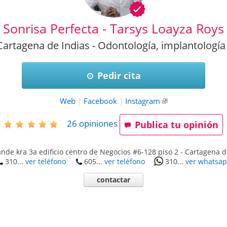
Sonrisa Perfecta - Tarsys Loayza Roys
rtagena de Indias - Odontología, implantología 
Pedir cita
Web
|
Facebook
|
Instagram
26
opiniones
Publica tu opinión
nde kra 3a edificio centro de Negocios #6-128 piso 2
-
Cartagena d
310...
ver teléfono
605...
ver teléfono
310...
ver whatsa
contactar