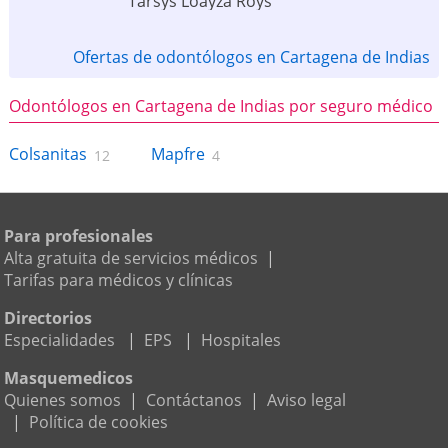
Tarsys Loayza Roys
Ofertas de odontólogos en Cartagena de Indias
Odontólogos en Cartagena de Indias por seguro médico
Colsanitas
Mapfre
12
4
Para profesionales
Alta gratuita de servicios médicos
|
Tarifas para médicos y clínicas
Directorios
Especialidades
|
EPS
|
Hospitales
Masquemedicos
Quienes somos
|
Contáctanos
|
Aviso legal
|
Política de cookies