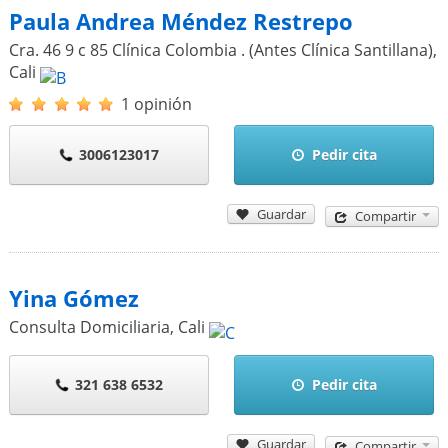
Paula Andrea Méndez Restrepo
Cra. 46 9 c 85 Clínica Colombia . (Antes Clínica Santillana)
,
Cali
1 opinión
3006123017
Pedir cita
Guardar
Compartir
Yina Gómez
Consulta Domiciliaria
,
Cali
321 638 6532
Pedir cita
Guardar
Compartir