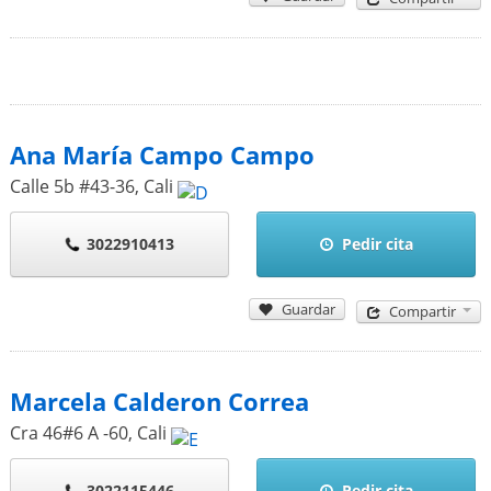
Ana María Campo Campo
Calle 5b #43-36
,
Cali
3022910413
Pedir cita
Guardar
Compartir
Marcela Calderon Correa
Cra 46#6 A -60
,
Cali
3022115446
Pedir cita