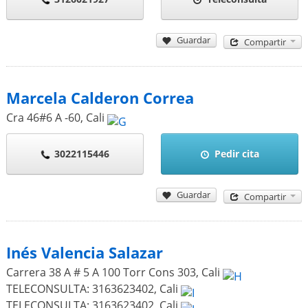
Guardar
Compartir
Marcela Calderon Correa
Cra 46#6 A -60
,
Cali
3022115446
Pedir cita
Guardar
Compartir
Inés Valencia Salazar
Carrera 38 A # 5 A 100 Torr Cons 303
,
Cali
TELECONSULTA: 3163623402
,
Cali
TELECONSULTA: 3163623402
,
Cali