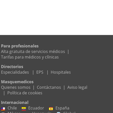
Para profesionales
Alta gratuita de servicios médicos
|
Tarifas para médicos y clínicas
Directorios
Especialidades
|
EPS
|
Hospitales
Masquemedicos
Quienes somos
|
Contáctanos
|
Aviso legal
|
Política de cookies
Internacional
Chile
Ecuador
España