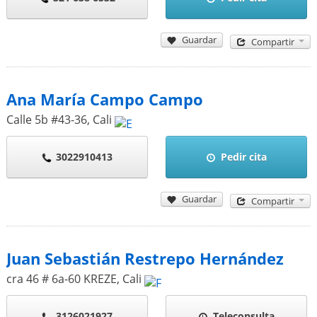
Guardar
Compartir
Ana María Campo Campo
Calle 5b #43-36
,
Cali
3022910413
Pedir cita
Guardar
Compartir
Juan Sebastián Restrepo Hernández
cra 46 # 6a-60 KREZE
,
Cali
3126021927
Teleconsulta