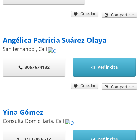
Guardar
Compartir
Angélica Patricia Suárez Olaya
San fernando
,
Cali
3057674132
Pedir cita
Guardar
Compartir
Yina Gómez
Consulta Domiciliaria
,
Cali
321 638 6532
Pedir cita