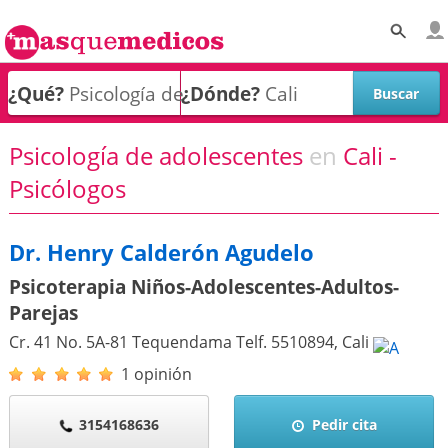
¿Qué?
¿Dónde?
Psicología de adolescentes
en
Cali -
Psicólogos
Dr. Henry Calderón Agudelo
Psicoterapia Niños-Adolescentes-Adultos-
Parejas
Cr. 41 No. 5A-81 Tequendama Telf. 5510894
,
Cali
1 opinión
3154168636
Pedir cita