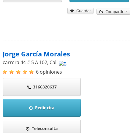
Guardar
Compartir
Jorge García Morales
carrera 44 # 5 A 102
,
Cali
6 opiniones
3166320637
Pedir cita
Teleconsulta