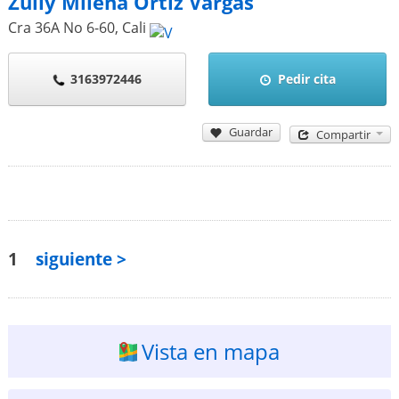
Zully Milena Ortiz Vargas
Cra 36A No 6-60
,
Cali
3163972446
Pedir cita
Guardar
Compartir
1
siguiente >
Vista en mapa