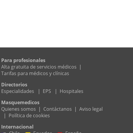
Para profesionales
Alta gratuita de servicios médicos
|
Tarifas para médicos y clínicas
Directorios
Especialidades
|
EPS
|
Hospitales
Masquemedicos
Quienes somos
|
Contáctanos
|
Aviso legal
|
Política de cookies
Internacional