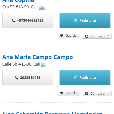
Cra 53 #1A-50
,
Cali
+573046682426
Pedir cita
Guardar
Compartir
Ana María Campo Campo
Calle 5b #43-36
,
Cali
3022910413
Pedir cita
Guardar
Compartir