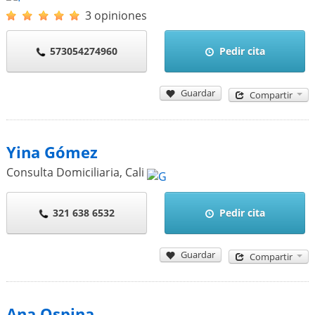
3 opiniones
573054274960
Pedir cita
Guardar
Compartir
Yina Gómez
Consulta Domiciliaria
,
Cali
321 638 6532
Pedir cita
Guardar
Compartir
Ana Ospina