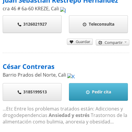
Juan Sebastián Restrepo Hernández
cra 46 # 6a-60 KREZE
,
Cali
3126021927
Teleconsulta
Guardar
Compartir
César Contreras
Barrio Prados del Norte
,
Cali
3185199513
Pedir cita
...Etc Entre los problemas tratados están: Adicciones y
drogodependencias
Ansiedad y estrés
Trastornos de la
alimentación como bulimia, anorexia y obesidad...