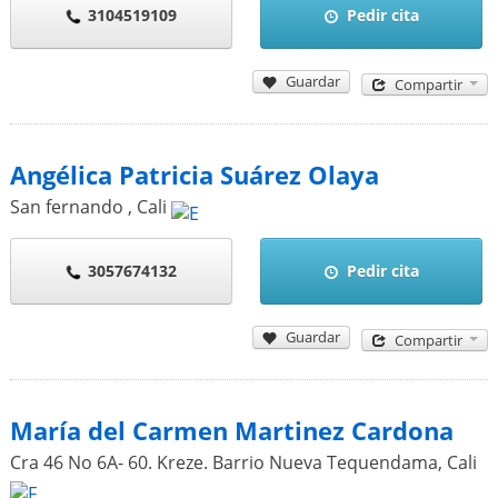
3104519109
Pedir cita
Guardar
Compartir
Angélica Patricia Suárez Olaya
San fernando
,
Cali
3057674132
Pedir cita
Guardar
Compartir
María del Carmen Martinez Cardona
Cra 46 No 6A- 60. Kreze. Barrio Nueva Tequendama
,
Cali