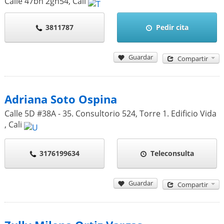
Calle 47bn 2gn54
,
Cali
3811787
Pedir cita
Guardar
Compartir
Adriana Soto Ospina
Calle 5D #38A - 35. Consultorio 524, Torre 1. Edificio Vida
,
Cali
3176199634
Teleconsulta
Guardar
Compartir