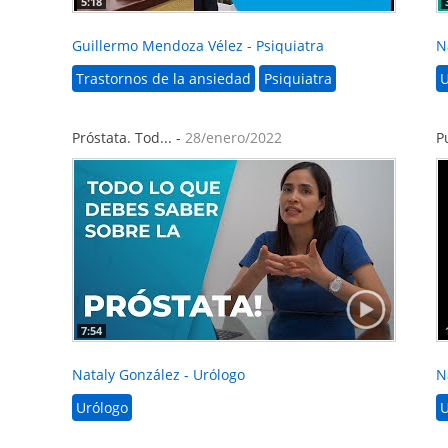
5:18
Guillermo Mendoza Vélez - Psiquiatra
N
Trastornos de la ansiedad
Psiquiatra
U
Próstata. Tod... -
28/enero/2022
P
7:54
Nataly González - Urólogo
N
Urólogo
U