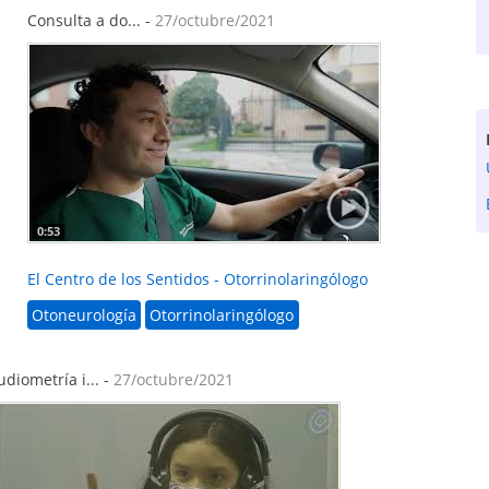
Consulta a do... -
27/octubre/2021
0:53
El Centro de los Sentidos - Otorrinolaringólogo
Otoneurología
Otorrinolaringólogo
udiometría i... -
27/octubre/2021