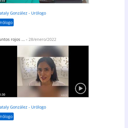
3:55
ataly González - Urólogo
rólogo
untos rojos ... -
28/enero/2022
1:30
ataly González - Urólogo
rólogo