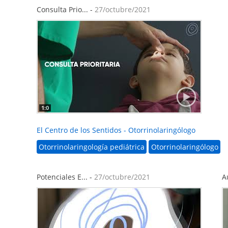
Consulta Prio... -
27/octubre/2021
1:0
El Centro de los Sentidos - Otorrinolaringólogo
Otorrinolaringología pediátrica
Otorrinolaringólogo
Potenciales E... -
27/octubre/2021
A