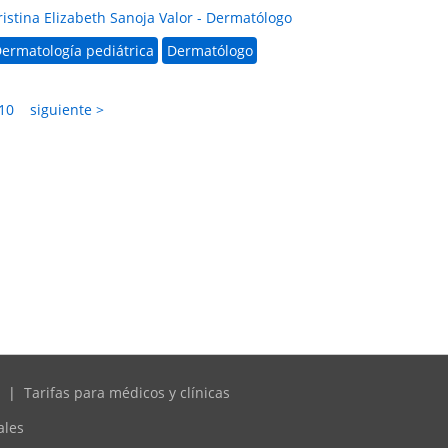
ristina Elizabeth Sanoja Valor - Dermatólogo
ermatología pediátrica
Dermatólogo
10
siguiente >
|
Tarifas para médicos y clínicas
ales