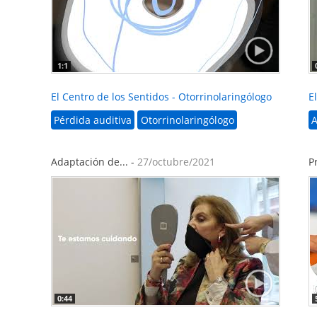
1:1
El Centro de los Sentidos - Otorrinolaringólogo
E
Pérdida auditiva
Otorrinolaringólogo
A
Adaptación de... -
27/octubre/2021
P
0:44