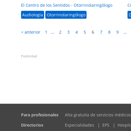
El Centro de los Sentidos - Otorrinolaringólogo
C
Audiología
Otorrinolaringólogo
D
< anterior
1
...
2
3
4
5
6
7
8
9
...
Publicidad
Para profesionales
Alta gratuita de servicios médicos
Directorios
Especialidades
|
EPS
|
Hospit