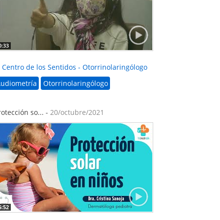
0:33
l Centro de los Sentidos - Otorrinolaringólogo
udiometría
Otorrinolaringólogo
rotección so... -
20/octubre/2021
5:52