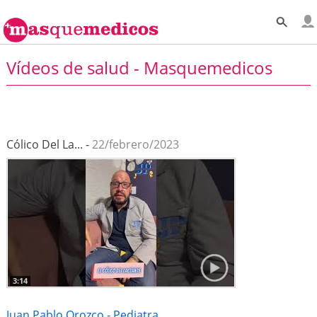
Vídeos de salud - Masquemedicos
Cólico Del La... -
22/febrero/2023
3:14
Juan Pablo Orozco - Pediatra