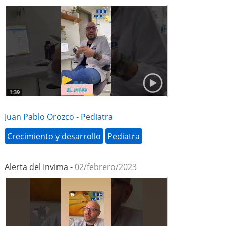
1:39
Juan Pablo Orozco - Pediatra
Crecimiento y desarrollo
Pediatra
Alerta del Invima -
02/febrero/2023