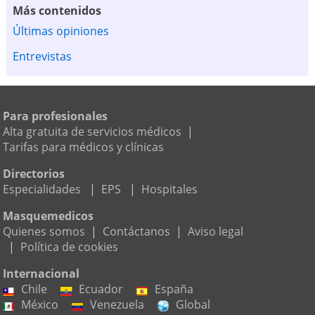
Más contenidos
Últimas opiniones
Entrevistas
Para profesionales
Alta gratuita de servicios médicos
|
Tarifas para médicos y clínicas
Directorios
Especialidades
|
EPS
|
Hospitales
Masquemedicos
Quienes somos
|
Contáctanos
|
Aviso legal
|
Política de cookies
Internacional
Chile
Ecuador
España
México
Venezuela
Global