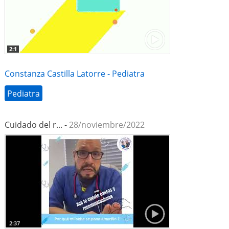
2:1
Constanza Castilla Latorre - Pediatra
Pediatra
Cuidado del r... -
28/noviembre/2022
2:37