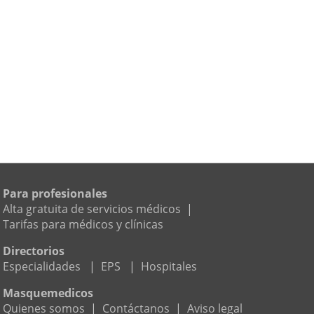
Para profesionales
Alta gratuita de servicios médicos
|
Tarifas para médicos y clínicas
Directorios
Especialidades
|
EPS
|
Hospitales
Masquemedicos
Quienes somos
|
Contáctanos
|
Aviso legal