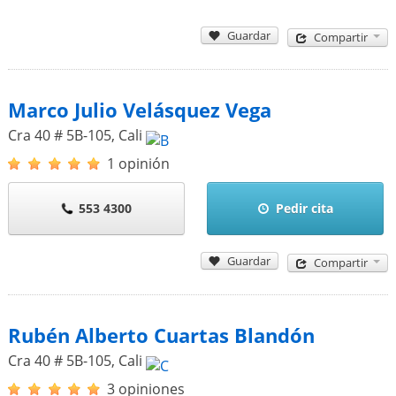
Guardar
Compartir
Marco Julio Velásquez Vega
Cra 40 # 5B-105
,
Cali
1 opinión
553 4300
Pedir cita
Guardar
Compartir
Rubén Alberto Cuartas Blandón
Cra 40 # 5B-105
,
Cali
3 opiniones