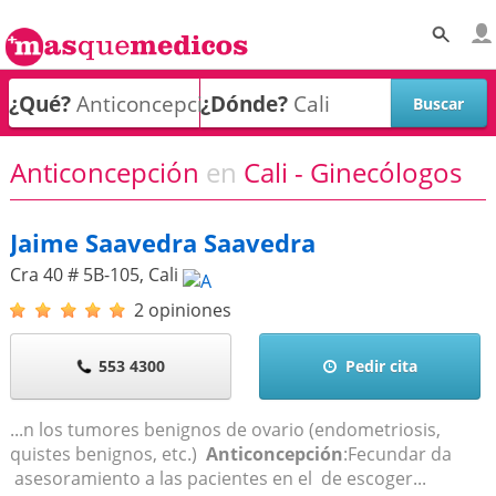
¿Qué?
¿Dónde?
Anticoncepción
en
Cali - Ginecólogos
Jaime Saavedra Saavedra
Cra 40 # 5B-105
,
Cali
2 opiniones
553 4300
Pedir cita
...n los tumores benignos de ovario (endometriosis,
quistes benignos, etc.)
Anticoncepción
:Fecundar da
asesoramiento a las pacientes en el de escoger...