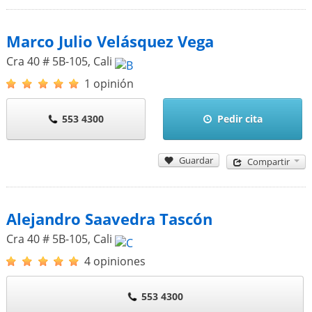
Marco Julio Velásquez Vega
Cra 40 # 5B-105
,
Cali
1 opinión
553 4300
Pedir cita
Guardar
Compartir
Alejandro Saavedra Tascón
Cra 40 # 5B-105
,
Cali
4 opiniones
553 4300