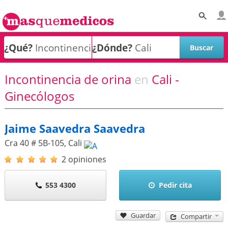
¿Qué?
¿Dónde?
Incontinencia de orina
en
Cali -
Ginecólogos
Jaime Saavedra Saavedra
Cra 40 # 5B-105
,
Cali
2 opiniones
553 4300
Pedir cita
Guardar
Compartir