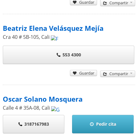
Guardar
Compartir
Beatriz Elena Velásquez Mejía
Cra 40 # 5B-105
,
Cali
553 4300
Guardar
Compartir
Oscar Solano Mosquera
Calle 4 # 35A-08
,
Cali
3187167983
Pedir cita