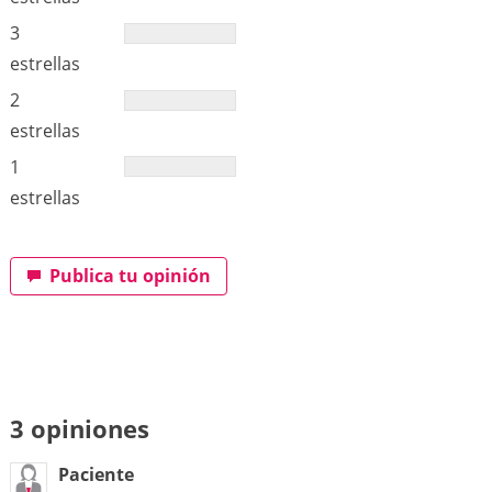
3
estrellas
2
estrellas
1
estrellas
Publica tu opinión
3 opiniones
Paciente