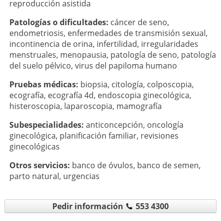
reproducción asistida
Patologí­as o dificultades:
cáncer de seno
,
endometriosis
,
enfermedades de transmisión sexual
,
incontinencia de orina
,
infertilidad
,
irregularidades
menstruales
,
menopausia
,
patología de seno
,
patología
del suelo pélvico
,
virus del papiloma humano
Pruebas médicas:
biopsia
,
citología
,
colposcopia
,
ecografía
,
ecografía 4d
,
endoscopia ginecológica
,
histeroscopia
,
laparoscopia
,
mamografía
Subespecialidades:
anticoncepción
,
oncología
ginecológica
,
planificación familiar
,
revisiones
ginecológicas
Otros servicios:
banco de óvulos
,
banco de semen
,
parto natural
,
urgencias
Pedir información
553 4300