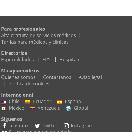
Para profesionales
Alta gratuita de servicios médicos
|
Tarifas para médicos y clínicas
Directorios
Especialidades
|
EPS
|
Hospitales
Masquemedicos
Quienes somos
|
Contáctanos
|
Aviso legal
|
Política de cookies
Internacional
Chile
Ecuador
España
México
Venezuela
Global
Síguenos
Facebook
Twitter
Instagram