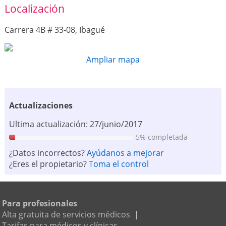
Localización
Carrera 4B # 33-08, Ibagué
Ampliar mapa
Actualizaciones
Ultima actualización: 27/junio/2017
5% completada
¿Datos incorrectos?
Ayúdanos a mejorar
¿Eres el propietario?
Toma el control
Para profesionales
Alta gratuita de servicios médicos
|
Tarifas para médicos y clínicas