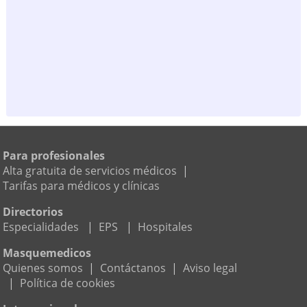
Para profesionales
Alta gratuita de servicios médicos
|
Tarifas para médicos y clínicas
Directorios
Especialidades
|
EPS
|
Hospitales
Masquemedicos
Quienes somos
|
Contáctanos
|
Aviso legal
|
Política de cookies