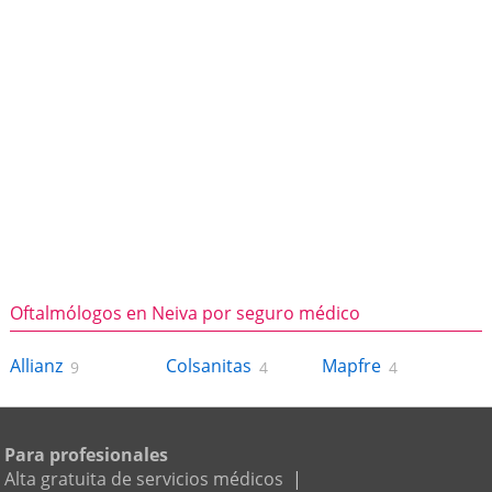
Oftalmólogos en Neiva por seguro médico
Allianz
Colsanitas
Mapfre
9
4
4
Para profesionales
Alta gratuita de servicios médicos
|