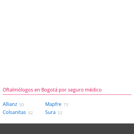
Oftalmólogos en Bogotá por seguro médico
Allianz
Mapfre
50
73
Colsanitas
Sura
92
52