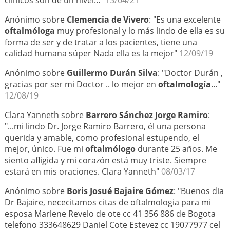
clínicos son de un nivel..."
13/04/21
Anónimo sobre
Clemencia de Vivero
: "Es una excelente
oftalmóloga
muy profesional y lo más lindo de ella es su
forma de ser y de tratar a los pacientes, tiene una
calidad humana súper Nada ella es la mejor"
12/09/19
Anónimo sobre
Guillermo Durán Silva
: "Doctor Durán ,
gracias por ser mi Doctor .. lo mejor en
oftalmología
..."
12/08/19
Clara Yanneth sobre
Barrero Sánchez Jorge Ramiro
:
"...mi lindo Dr. Jorge Ramiro Barrero, él una persona
querida y amable, como profesional estupendo, el
mejor, único. Fue mi
oftalmólogo
durante 25 años. Me
siento afligida y mi corazón está muy triste. Siempre
estará en mis oraciones. Clara Yanneth"
08/03/17
Anónimo sobre
Boris Josué Bajaire Gómez
: "Buenos dia
Dr Bajaire, nececitamos citas de oftalmologia para mi
esposa Marlene Revelo de ote cc 41 356 886 de Bogota
telefono 333648629 Daniel Cote Estevez cc 19077977 cel