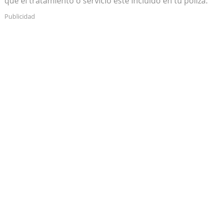
que el tratamiento o servicio esté incluido en tu póliza.
Publicidad