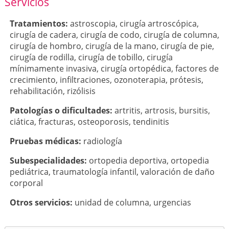
Servicios
Tratamientos:
astroscopia
,
cirugía artroscópica
,
cirugía de cadera
,
cirugía de codo
,
cirugía de columna
,
cirugía de hombro
,
cirugía de la mano
,
cirugía de pie
,
cirugía de rodilla
,
cirugía de tobillo
,
cirugía
mínimamente invasiva
,
cirugía ortopédica
,
factores de
crecimiento
,
infiltraciones
,
ozonoterapia
,
prótesis
,
rehabilitación
,
rizólisis
Patologí­as o dificultades:
artritis
,
artrosis
,
bursitis
,
ciática
,
fracturas
,
osteoporosis
,
tendinitis
Pruebas médicas:
radiología
Subespecialidades:
ortopedia deportiva
,
ortopedia
pediátrica
,
traumatología infantil
,
valoración de daño
corporal
Otros servicios:
unidad de columna
,
urgencias