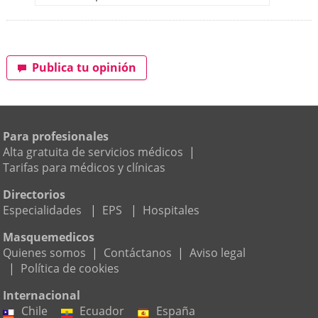
Publica tu opinión
Para profesionales
Alta gratuita de servicios médicos
|
Tarifas para médicos y clínicas
Directorios
Especialidades
|
EPS
|
Hospitales
Masquemedicos
Quienes somos
|
Contáctanos
|
Aviso legal
|
Política de cookies
Internacional
Chile
Ecuador
España