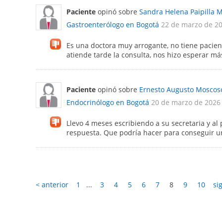
Paciente
opinó sobre
Sandra Helena Paipilla 
Gastroenterólogo en Bogotá
22 de marzo de 2
Es una doctora muy arrogante, no tiene pacienc
atiende tarde la consulta, nos hizo esperar má
Paciente
opinó sobre
Ernesto Augusto Moscos
Endocrinólogo en Bogotá
20 de marzo de 2026
Llevo 4 meses escribiendo a su secretaria y al 
respuesta. Que podría hacer para conseguir un
< anterior
1
...
3
4
5
6
7
8
9
10
si