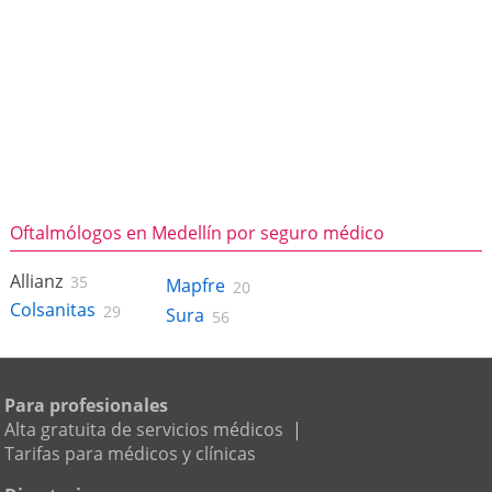
Oftalmólogos en Medellín por seguro médico
Allianz
35
Mapfre
20
Colsanitas
29
Sura
56
Para profesionales
Alta gratuita de servicios médicos
|
Tarifas para médicos y clínicas