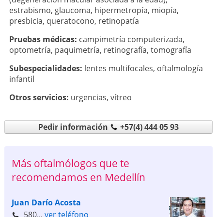
estrabismo
,
glaucoma
,
hipermetropía
,
miopía
,
presbicia
,
queratocono
,
retinopatía
Pruebas médicas:
campimetría computerizada
,
optometría
,
paquimetría
,
retinografía
,
tomografía
Subespecialidades:
lentes multifocales
,
oftalmología
infantil
Otros servicios:
urgencias
,
vítreo
Pedir información
+57(4) 444 05 93
Más oftalmólogos que te
recomendamos en Medellín
Juan Darío Acosta
580...
ver teléfono