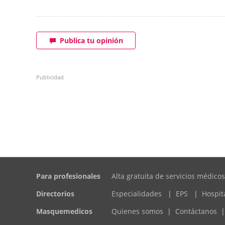
Publica tu opinión
Publicidad
Para profesionales
Alta gratuita de servicios médicos
Directorios
Especialidades
|
EPS
|
Hospit
Masquemedicos
Quienes somos
|
Contáctanos
|