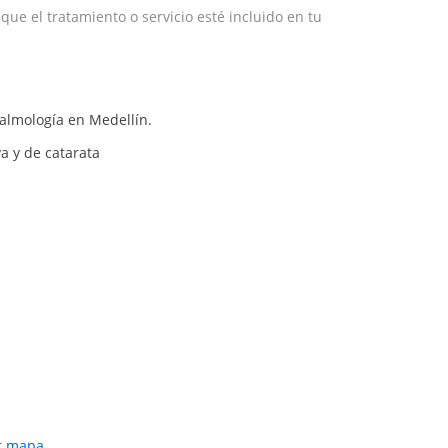
e el tratamiento o servicio esté incluido en tu
talmología en Medellín.
va y de catarata
r mapa